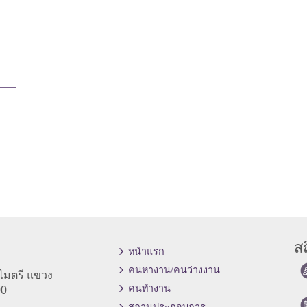
สถ
หน้าแรก
คนหางาน/คนว่างงาน
ไมตรี แขวง
คนทำงาน
00